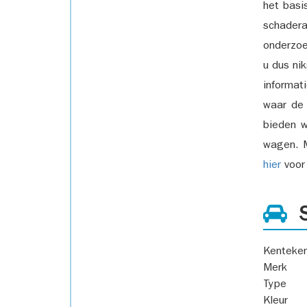
het basi
schadera
onderzoe
u dus ni
informat
waar de
bieden w
wagen. M
hier
voor 
S
Kenteke
Merk
Type
Kleur