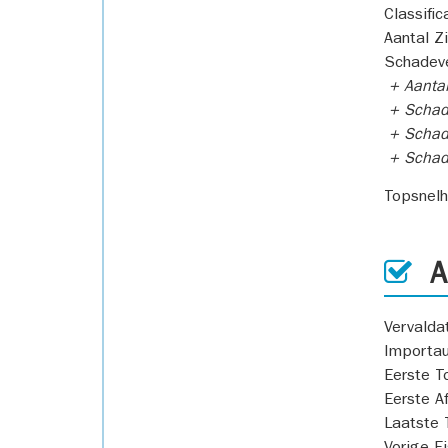
Classific
Aantal Z
Schadeve
+ Aanta
+ Schad
+ Schad
+ Scha
Topsnel
AP
Vervald
Importa
Eerste T
Eerste A
Laatste 