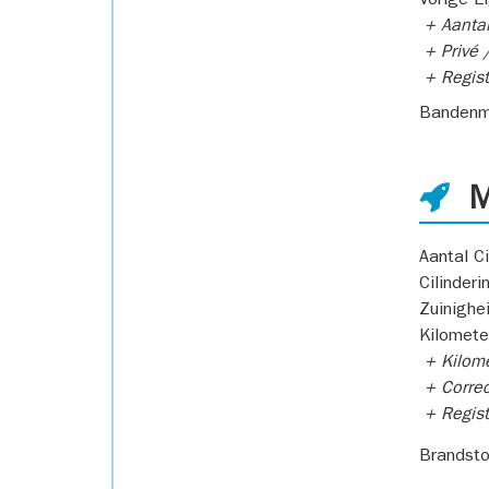
Vorige E
+ Aantal
+ Privé /
+ Regist
Bandenm
M
Aantal Ci
Cilinderi
Zuinighe
Kilomete
+ Kilome
+ Correc
+ Regist
Brandsto