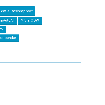
Gratis Basisrapport
ijnAutoAf
Via OSW
ts
Independer