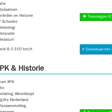
atie
itplaatsen
rleden en Historie
Toevoegen €
l Schades
ebedrag
elocatie
dedatum
heid & 0-100 km/h
Download het 
K & Historie
atum APK
uto
oelating Wereldwijd
fgifte Nederland
Tenaamstelling