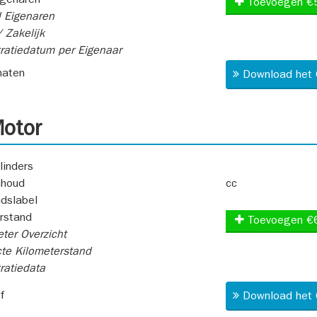
igenaren
Toevoegen €
 Eigenaren
 Zakelijk
ratiedatum per Eigenaar
aten
Download het 
otor
linders
nhoud
cc
idslabel
rstand
Toevoegen €
ter Overzicht
te Kilometerstand
ratiedata
f
Download het 