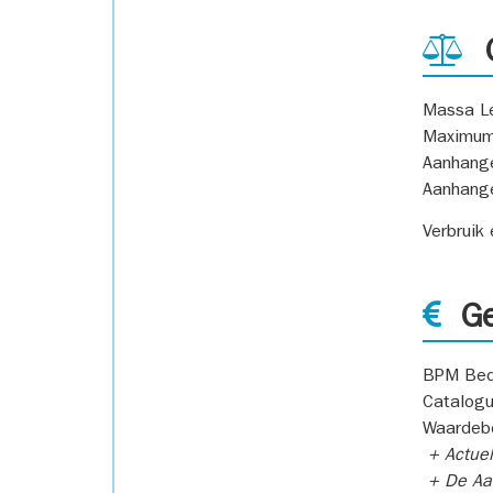
G
Massa L
Maximum
Aanhang
Aanhang
Verbruik
Ge
BPM Bed
Catalogu
Waardeb
+ Actuel
+ De Aan