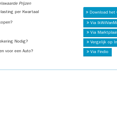
swaarde Prijzen
asting per Kwartaal
Download het 
kopen?
Via IkWilVanM
Via Marktplaa
ekering Nodig?
Vergelijk op 
en voor een Auto?
Via Findio