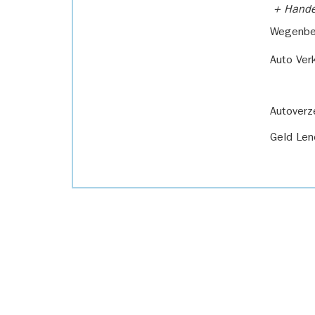
+ Handel
Wegenbel
Auto Ver
Autoverz
Geld Len