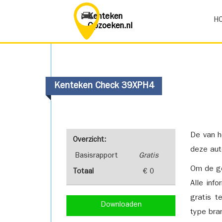
Kenteken
H
Opzoeken.nl
Kenteken Check 39XPH4
De van h
Overzicht:
deze aut
Basisrapport
Gratis
Om de ge
Totaal
€ 0
Alle inf
gratis t
Downloaden
type bra