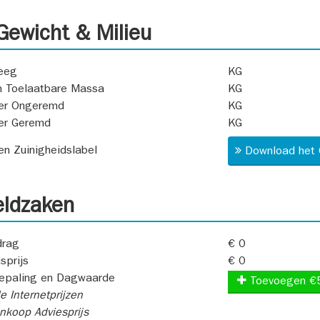
ewicht & Milieu
eeg
KG
 Toelaatbare Massa
KG
er Ongeremd
KG
er Geremd
KG
 en Zuinigheidslabel
Download het 
ldzaken
rag
€ 0
sprijs
€ 0
epaling en Dagwaarde
Toevoegen €
e Internetprijzen
koop Adviesprijs