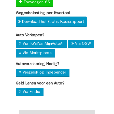
Toevoegen €5
Wegenbelasting per Kwartaal
Download het Gratis Basisrapport
Auto Verkopen?
Via IkWilVanMijnAutoAf
Via OSW
Via Marktplaats
Autoverzekering Nodig?
Vergelijk op Independer
Geld Lenen voor een Auto?
Via Findio