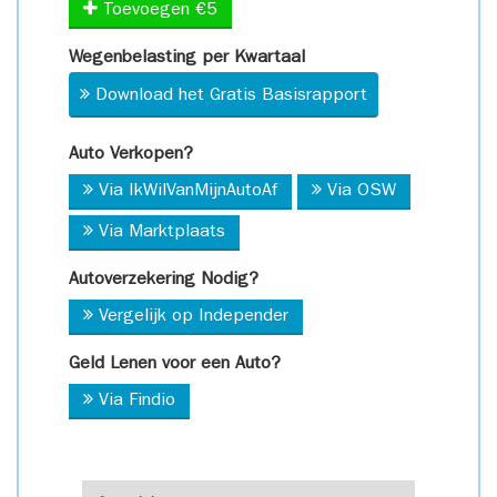
Toevoegen €5
Wegenbelasting per Kwartaal
Download het Gratis Basisrapport
Auto Verkopen?
Via IkWilVanMijnAutoAf
Via OSW
Via Marktplaats
Autoverzekering Nodig?
Vergelijk op Independer
Geld Lenen voor een Auto?
Via Findio