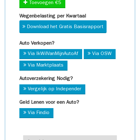
Toevoegen €5
Wegenbelasting per Kwartaal
Download het Gratis Basisrapport
Auto Verkopen?
Via IkWilVanMijnAutoAf
Via OSW
Via Marktplaats
Autoverzekering Nodig?
Vergelijk op Independer
Geld Lenen voor een Auto?
Via Findio