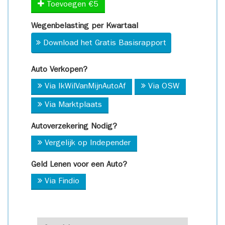
Toevoegen €5
Wegenbelasting per Kwartaal
Download het Gratis Basisrapport
Auto Verkopen?
Via IkWilVanMijnAutoAf
Via OSW
Via Marktplaats
Autoverzekering Nodig?
Vergelijk op Independer
Geld Lenen voor een Auto?
Via Findio