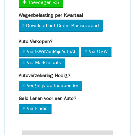
Toevoegen €5
Wegenbelasting per Kwartaal
Download het Gratis Basisrapport
Auto Verkopen?
Via IkWilVanMijnAutoAf
Via OSW
Via Marktplaats
Autoverzekering Nodig?
Vergelijk op Independer
Geld Lenen voor een Auto?
Via Findio