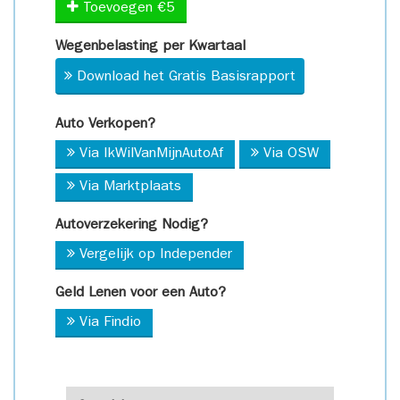
Toevoegen €5
Wegenbelasting per Kwartaal
Download het Gratis Basisrapport
Auto Verkopen?
Via IkWilVanMijnAutoAf
Via OSW
Via Marktplaats
Autoverzekering Nodig?
Vergelijk op Independer
Geld Lenen voor een Auto?
Via Findio