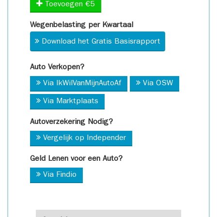
Toevoegen €5
Wegenbelasting per Kwartaal
Download het Gratis Basisrapport
Auto Verkopen?
Via IkWilVanMijnAutoAf
Via OSW
Via Marktplaats
Autoverzekering Nodig?
Vergelijk op Independer
Geld Lenen voor een Auto?
Via Findio