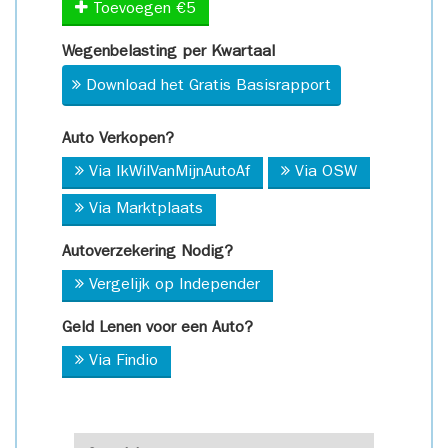
Toevoegen €5
Wegenbelasting per Kwartaal
Download het Gratis Basisrapport
Auto Verkopen?
Via IkWilVanMijnAutoAf
Via OSW
Via Marktplaats
Autoverzekering Nodig?
Vergelijk op Independer
Geld Lenen voor een Auto?
Via Findio