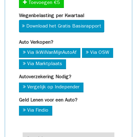
Toevoegen €5
Wegenbelasting per Kwartaal
Download het Gratis Basisrapport
Auto Verkopen?
Via IkWilVanMijnAutoAf
Via OSW
Via Marktplaats
Autoverzekering Nodig?
Vergelijk op Independer
Geld Lenen voor een Auto?
Via Findio