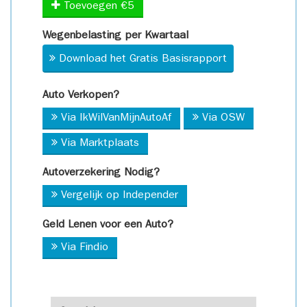
Toevoegen €5
Wegenbelasting per Kwartaal
Download het Gratis Basisrapport
Auto Verkopen?
Via IkWilVanMijnAutoAf
Via OSW
Via Marktplaats
Autoverzekering Nodig?
Vergelijk op Independer
Geld Lenen voor een Auto?
Via Findio