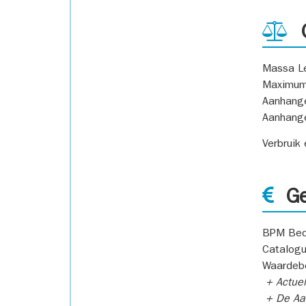
G
Massa L
Maximum
Aanhang
Aanhang
Verbruik
Ge
BPM Bed
Catalogu
Waardeb
+ Actuel
+ De Aan