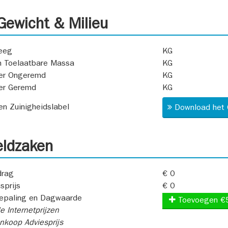
ewicht & Milieu
eeg
KG
 Toelaatbare Massa
KG
er Ongeremd
KG
er Geremd
KG
 en Zuinigheidslabel
Download het 
ldzaken
rag
€ 0
sprijs
€ 0
epaling en Dagwaarde
Toevoegen €
e Internetprijzen
koop Adviesprijs