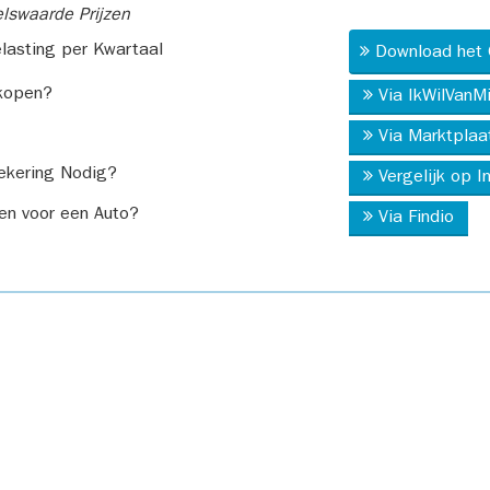
swaarde Prijzen
asting per Kwartaal
Download het 
kopen?
Via IkWilVanM
Via Marktplaa
ekering Nodig?
Vergelijk op 
en voor een Auto?
Via Findio