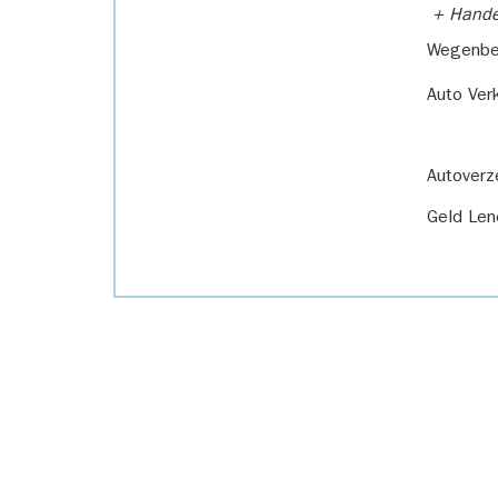
+ Handel
Wegenbel
Auto Ver
Autoverz
Geld Len