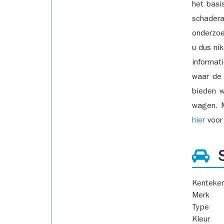
het basi
schadera
onderzoe
u dus ni
informat
waar de
bieden w
wagen. M
hier
voor 
S
Kenteke
Merk
Type
Kleur