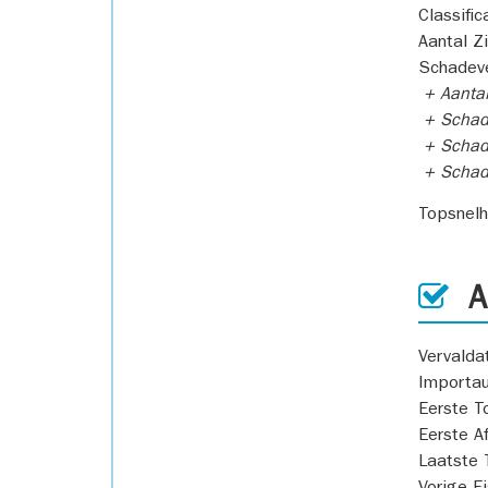
Classific
Aantal Z
Schadeve
+ Aanta
+ Schad
+ Schad
+ Scha
Topsnel
AP
Vervald
Importa
Eerste T
Eerste A
Laatste 