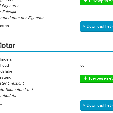
igenaren
Toevoegen €
 Eigenaren
 Zakelijk
ratiedatum per Eigenaar
aten
Download het 
otor
linders
nhoud
cc
idslabel
rstand
Toevoegen €
ter Overzicht
te Kilometerstand
ratiedata
f
Download het 