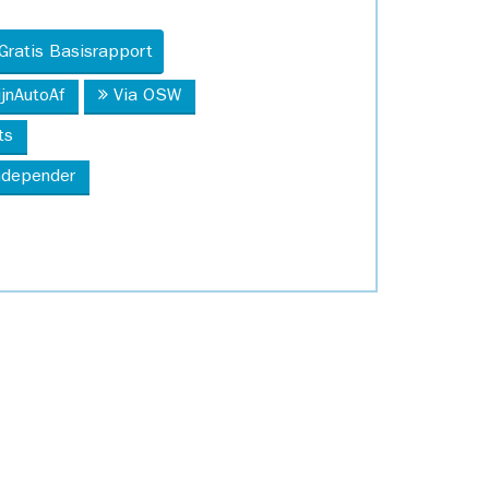
Gratis Basisrapport
ijnAutoAf
Via OSW
ts
Independer