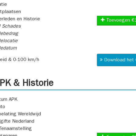
atie
itplaatsen
rleden en Historie
Toevoegen €
l Schades
ebedrag
elocatie
dedatum
heid & 0-100 km/h
Download het 
K & Historie
atum APK
uto
oelating Wereldwijd
fgifte Nederland
Tenaamstelling