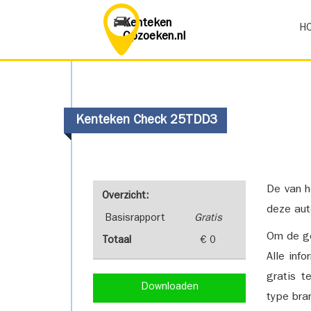
Kenteken
H
Opzoeken.nl
Kenteken Check 25TDD3
De van h
Overzicht:
deze aut
Basisrapport
Gratis
Om de ge
Totaal
€ 0
Alle inf
gratis t
Downloaden
type bra