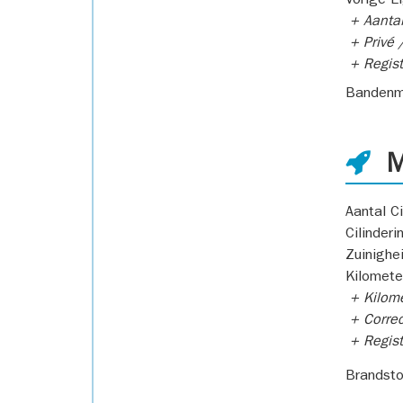
Vorige E
+ Aantal
+ Privé /
+ Regist
Bandenm
M
Aantal Ci
Cilinderi
Zuinighe
Kilomete
+ Kilome
+ Correc
+ Regist
Brandsto