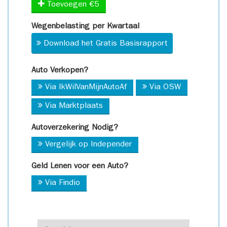
Toevoegen €5
Wegenbelasting per Kwartaal
Download het Gratis Basisrapport
Auto Verkopen?
Via IkWilVanMijnAutoAf
Via OSW
Via Marktplaats
Autoverzekering Nodig?
Vergelijk op Independer
Geld Lenen voor een Auto?
Via Findio