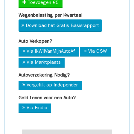
Toevoegen €5
Wegenbelasting per Kwartaal
Download het Gratis Basisrapport
Auto Verkopen?
Via IkWilVanMijnAutoAf
Via OSW
Via Marktplaats
Autoverzekering Nodig?
Vergelijk op Independer
Geld Lenen voor een Auto?
Via Findio