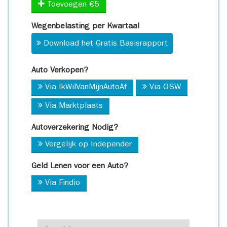
Toevoegen €5
Wegenbelasting per Kwartaal
Download het Gratis Basisrapport
Auto Verkopen?
Via IkWilVanMijnAutoAf
Via OSW
Via Marktplaats
Autoverzekering Nodig?
Vergelijk op Independer
Geld Lenen voor een Auto?
Via Findio