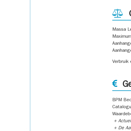
G
Massa L
Maximum
Aanhang
Aanhang
Verbruik
Ge
BPM Bed
Catalogu
Waardeb
+ Actuel
+ De Aan