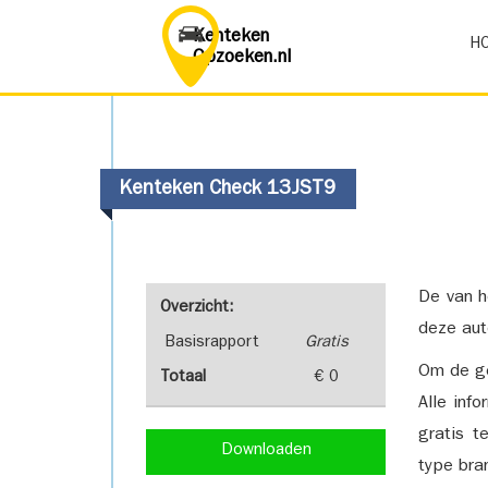
Kenteken
H
Opzoeken.nl
Kenteken Check 13JST9
De van h
Overzicht:
deze aut
Basisrapport
Gratis
Om de ge
Totaal
€ 0
Alle inf
gratis t
Downloaden
type bra