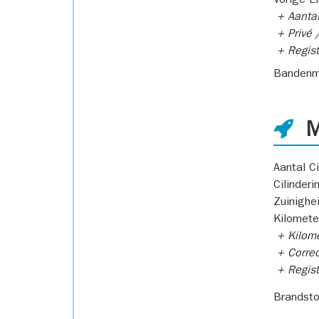
Vorige E
+ Aantal
+ Privé /
+ Regist
Bandenm
M
Aantal Ci
Cilinderi
Zuinighe
Kilomete
+ Kilome
+ Correc
+ Regist
Brandsto