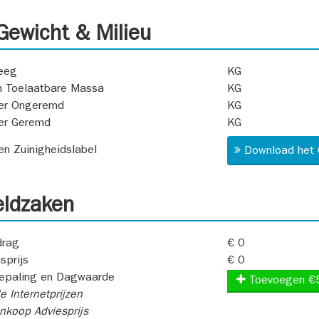
ewicht & Milieu
eeg
KG
 Toelaatbare Massa
KG
er Ongeremd
KG
er Geremd
KG
 en Zuinigheidslabel
Download het 
ldzaken
rag
€ 0
sprijs
€ 0
epaling en Dagwaarde
Toevoegen €
e Internetprijzen
koop Adviesprijs