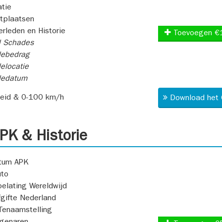
atie
itplaatsen
rleden en Historie
Toevoegen €
l Schades
ebedrag
elocatie
dedatum
heid & 0-100 km/h
Download het 
K & Historie
atum APK
uto
oelating Wereldwijd
fgifte Nederland
Tenaamstelling