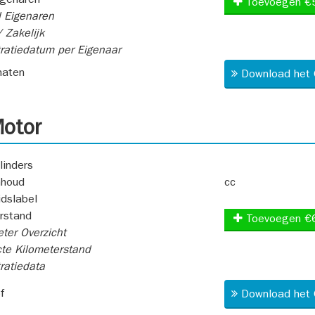
igenaren
Toevoegen €
 Eigenaren
 Zakelijk
ratiedatum per Eigenaar
aten
Download het 
otor
linders
nhoud
cc
idslabel
rstand
Toevoegen €
ter Overzicht
te Kilometerstand
ratiedata
f
Download het 