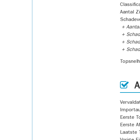
Classific
Aantal Z
Schadeve
+ Aanta
+ Schad
+ Schad
+ Scha
Topsnel
AP
Vervald
Importa
Eerste T
Eerste A
Laatste 