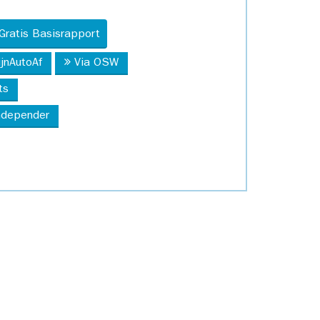
Gratis Basisrapport
ijnAutoAf
Via OSW
ts
Independer