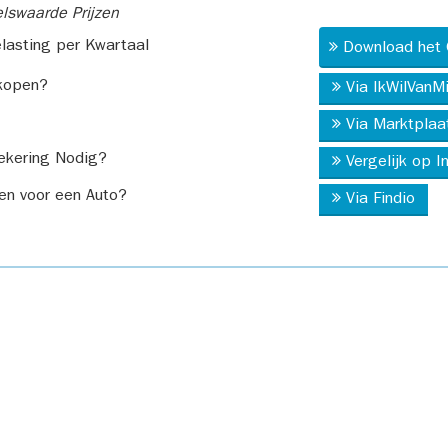
swaarde Prijzen
asting per Kwartaal
Download het 
kopen?
Via IkWilVanM
Via Marktplaa
ekering Nodig?
Vergelijk op 
en voor een Auto?
Via Findio