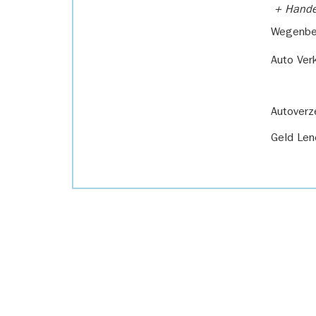
+ Handel
Wegenbel
Auto Ver
Autoverz
Geld Len