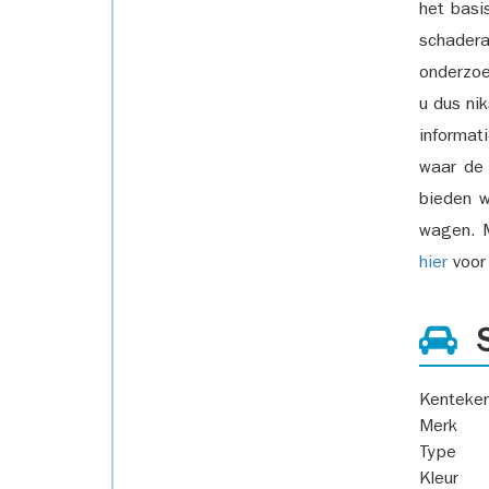
het basi
schadera
onderzoe
u dus ni
informat
waar de
bieden w
wagen. M
hier
voor 
S
Kenteke
Merk
Type
Kleur