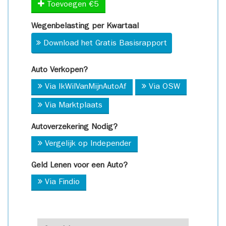
Toevoegen €5
Wegenbelasting per Kwartaal
Download het Gratis Basisrapport
Auto Verkopen?
Via IkWilVanMijnAutoAf
Via OSW
Via Marktplaats
Autoverzekering Nodig?
Vergelijk op Independer
Geld Lenen voor een Auto?
Via Findio